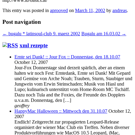
http://www.id-basics.at/
This entry was posted in
aprooved
on
March 11, 2002
by
andreas
.
Post navigation
←
bugalu * latinsoul-club 9. maerz 2002
Bugalu am 16.03.02
→
xml rezepte
Ernte sei Dank! :: Jour Fox :: Donnerstag, den 18.10.07
October 12, 2007
Jour-Fox Donnerstage sind derzeit spärlich, aber an einem
halten wir noch Fest: Erntedank, Ernte sei Dank! Mit Gepard
und Gemüse von Arche Noah; Trauben, Sturm, Staubiger und
Jungwein vom Erwin Steinschaden; Musik von Hiasl und
Lupo; kulinarisch unterstützt vom Home-Room MC Tschäff.
Dazu noch Tula and the Foxies, die Freunde des Dopplers
u.v.a.m. Donnerstag, den […]
geoffrey
HappyMac Halloween :: Mittwoch den 31.10.07
October 12,
2007
Endlich! Zeitgerecht zur propagierten Leopard-Release
organisiert der wiener Mac Club ein Treffen. Neben diverser
Produktvorführungen wie MacOS 10.5 Leopard, iMac,