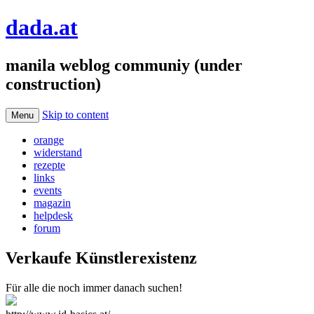
dada.at
manila weblog communiy (under
construction)
Skip to content
Menu
orange
widerstand
rezepte
links
events
magazin
helpdesk
forum
Verkaufe Künstlerexistenz
Für alle die noch immer danach suchen!