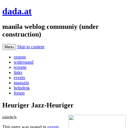
dada.at
manila weblog communiy (under
construction)
Skip to content
Menu
orange
widerstand
rezepte
links
events
magazin
helpdesk
forum
Heuriger Jazz-Heuriger
nämlich
This entry was posted in
events