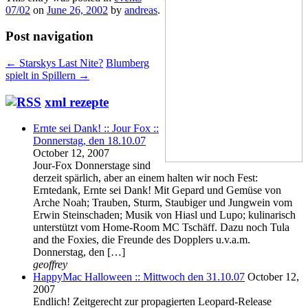
07/02
on
June 26, 2002
by
andreas
.
Post navigation
←
Starskys Last Nite?
Blumberg
spielt in Spillern
→
xml rezepte
Ernte sei Dank! :: Jour Fox ::
Donnerstag, den 18.10.07
October 12, 2007
Jour-Fox Donnerstage sind
derzeit spärlich, aber an einem halten wir noch Fest:
Erntedank, Ernte sei Dank! Mit Gepard und Gemüse von
Arche Noah; Trauben, Sturm, Staubiger und Jungwein vom
Erwin Steinschaden; Musik von Hiasl und Lupo; kulinarisch
unterstützt vom Home-Room MC Tschäff. Dazu noch Tula
and the Foxies, die Freunde des Dopplers u.v.a.m.
Donnerstag, den […]
geoffrey
HappyMac Halloween :: Mittwoch den 31.10.07
October 12,
2007
Endlich! Zeitgerecht zur propagierten Leopard-Release