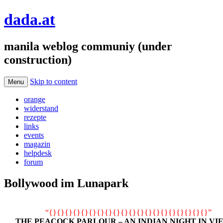
dada.at
manila weblog communiy (under
construction)
Skip to content
Menu
orange
widerstand
rezepte
links
events
magazin
helpdesk
forum
Bollywood im Lunapark
“{}{}{}{}{}{}{}{}{}{}{}{}{}{}{}{}{}{}{}{}”
THE PEACOCK PARLOUR – AN INDIAN NIGHT IN VI