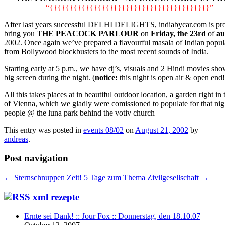
“{}{}{}{}{}{}{}{}{}{}{}{}{}{}{}{}{}{}{}{}”
A
fter last years successful DELHI DELIGHTS, indiabycar.com is pr
bring you
THE PEACOCK PARLOUR
on
Friday, the 23rd
of
au
2002. Once again we’ve prepared a flavourful masala of Indian popula
from Bollywood blockbusters to the most recent sounds of India.
Starting early at 5 p.m., we have dj’s, visuals and 2 Hindi movies sh
big screen during the night. (
notice:
this night is open air & open end!
All this takes places at in beautiful outdoor location, a garden right in 
of Vienna, which we gladly were comissioned to populate for that nig
people @ the luna park behind the votiv church
This entry was posted in
events 08/02
on
August 21, 2002
by
andreas
.
Post navigation
←
Sternschnuppen Zeit!
5 Tage zum Thema Zivilgesellschaft
→
xml rezepte
Ernte sei Dank! :: Jour Fox :: Donnerstag, den 18.10.07