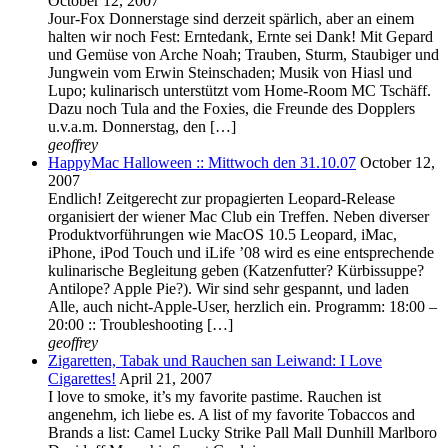
October 12, 2007
Jour-Fox Donnerstage sind derzeit spärlich, aber an einem
halten wir noch Fest: Erntedank, Ernte sei Dank! Mit Gepard
und Gemüse von Arche Noah; Trauben, Sturm, Staubiger und
Jungwein vom Erwin Steinschaden; Musik von Hiasl und
Lupo; kulinarisch unterstützt vom Home-Room MC Tschäff.
Dazu noch Tula and the Foxies, die Freunde des Dopplers
u.v.a.m. Donnerstag, den […]
geoffrey
HappyMac Halloween :: Mittwoch den 31.10.07
October 12,
2007
Endlich! Zeitgerecht zur propagierten Leopard-Release
organisiert der wiener Mac Club ein Treffen. Neben diverser
Produktvorführungen wie MacOS 10.5 Leopard, iMac,
iPhone, iPod Touch und iLife ’08 wird es eine entsprechende
kulinarische Begleitung geben (Katzenfutter? Kürbissuppe?
Antilope? Apple Pie?). Wir sind sehr gespannt, und laden
Alle, auch nicht-Apple-User, herzlich ein. Programm: 18:00 –
20:00 :: Troubleshooting […]
geoffrey
Zigaretten, Tabak und Rauchen san Leiwand: I Love
Cigarettes!
April 21, 2007
I love to smoke, it’s my favorite pastime. Rauchen ist
angenehm, ich liebe es. A list of my favorite Tobaccos and
Brands a list: Camel Lucky Strike Pall Mall Dunhill Marlboro